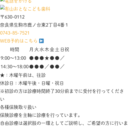
〒630-0112
奈良県生駒市鹿ノ台東2丁目4番１
0743-85-7521
WEB予約はこちら
時間
月
火
水
木
金
土
日祝
9:00～13:00
●
●
●
★
●
●
／
14:30～18:00
●
●
●
／
●
●
／
★
：木曜午前は、往診
休診日：木曜午後・日曜・祝日
※初診の方は診療時間終了30分前までに受付を行ってくださ
い
各種保険取り扱い
保険診療を主軸に診療を行っています。
自由診療は選択肢の一環としてご説明し、ご希望の方に行いま