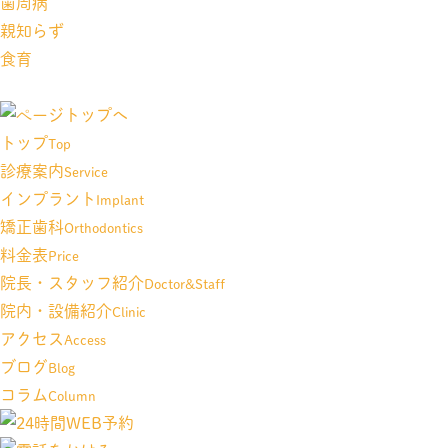
歯周病
親知らず
食育
トップ
Top
診療案内
Service
インプラント
Implant
矯正歯科
Orthodontics
料金表
Price
院長・スタッフ紹介
Doctor&Staff
院内・設備紹介
Clinic
アクセス
Access
ブログ
Blog
コラム
Column