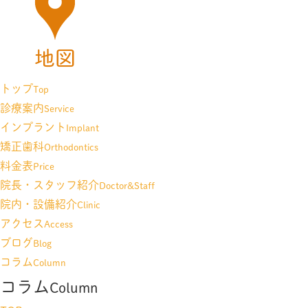
トップ
Top
診療案内
Service
インプラント
Implant
矯正歯科
Orthodontics
料金表
Price
院長・スタッフ紹介
Doctor&Staff
院内・設備紹介
Clinic
アクセス
Access
ブログ
Blog
コラム
Column
コラム
Column