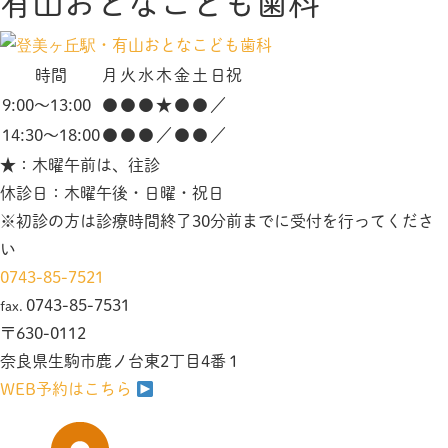
有山おとなこども歯科
時間
月
火
水
木
金
土
日祝
9:00～13:00
●
●
●
★
●
●
／
14:30～18:00
●
●
●
／
●
●
／
★
：木曜午前は、往診
休診日：木曜午後・日曜・祝日
※初診の方は診療時間終了30分前までに受付を行ってくださ
い
0743-85-7521
0743-85-7531
fax.
〒630-0112
奈良県生駒市鹿ノ台東2丁目4番１
WEB予約はこちら