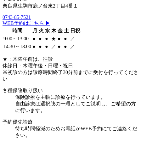
奈良県生駒市鹿ノ台東2丁目4番１
0743-85-7521
WEB予約はこちら ▶
時間
月
火
水
木
金
土
日祝
9:00～13:00
●
●
●
●
●
／
★
14:30～18:00
●
●
●
／
●
●
／
★
：木曜午前は、往診
休診日：木曜午後・日曜・祝日
※初診の方は診療時間終了30分前までに受付を行ってくださ
い
各種保険取り扱い
保険診療を主軸に診療を行っています。
自由診療は選択肢の一環としてご説明し、ご希望の方
に行います。
予約優先診療
待ち時間軽減のためお電話かWEB予約にてご連絡くだ
さい。