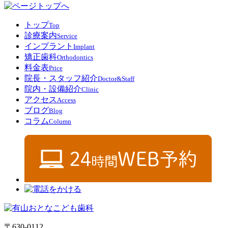
トップ
Top
診療案内
Service
インプラント
Implant
矯正歯科
Orthodontics
料金表
Price
院長・スタッフ紹介
Doctor&Staff
院内・設備紹介
Clinic
アクセス
Access
ブログ
Blog
コラム
Column
〒630-0112