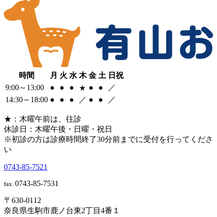
時間
月
火
水
木
金
土
日祝
9:00～13:00
●
●
●
●
●
／
★
14:30～18:00
●
●
●
／
●
●
／
★
：木曜午前は、往診
休診日：木曜午後・日曜・祝日
※初診の方は診療時間終了30分前までに受付を行ってくださ
い
0743-85-7521
0743-85-7531
fax.
〒630-0112
奈良県生駒市鹿ノ台東2丁目4番１